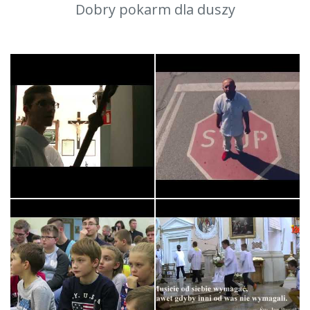
Dobry pokarm dla duszy
Króluj nam Chryste -
STOP! Czy to co robisz
Służba Liturg…
naprawdę ma…
XI PIELGRZYMKA Służby
Liturgicznej…
Króluj Nam Chryste -