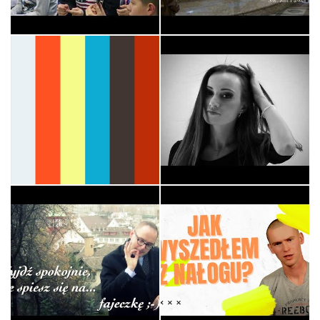
Ministranci
Ewangelizacyjne
HERES / WYRWANI Z
Światło
NIEWOLI - DIABEL…
Liturgia
Muzyka
Eucharystia według ks.
Jana - Kato…
Tożsamosc - Piotr
Liturgia
Świadectwa