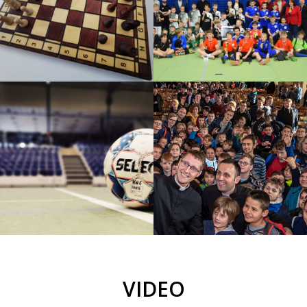
Turniej o PUCHAR KNC
2022
TURNIEJ SZACHOWY O
PUCHAR ŚW. POLIKARPA
Halowy turniej piłki nożnej
Diecezjalna Pielgrzymka
Turniej KNC 2020/2021
2019
Halowy turniej piłki nożnej
Akcje
VIDEO