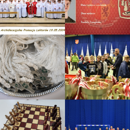
Promocja lektorska A. D.
2024
Legitymacje Sużby
Liturgicznej
Lektorzy
Promocja lektorów A.D.
Turniej o PUCHAR KNC
2023
2023
Szkoła lektora
Halowy turniej piłki nożnej