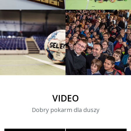
Halowy turniej piłki nożnej
Diecezjalna Pielgrzymka
Turniej KNC 2020/2021
2019
Halowy turniej piłki nożnej
Akcje
VIDEO
Dobry pokarm dla duszy