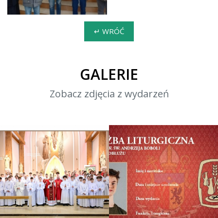
↵ WRÓĆ
GALERIE
Zobacz zdjęcia z wydarzeń
Promocja lektorska A. D.
2024
Legitymacje Sużby
Liturgicznej