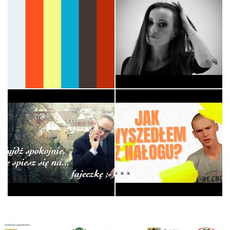
HERES / WYRWANI Z
Światło
NIEWOLI - DIABEL…
Liturgia
Muzyka
Eucharystia według ks.
Jana - Kato…
Tożsamosc - Piotr
Liturgia
Świadectwa