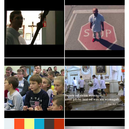
Króluj nam Chryste -
STOP! Czy to co robisz
Służba Liturg…
naprawdę ma…
XI PIELGRZYMKA Służby
Liturgicznej…
Króluj Nam Chryste -
Ministranci
Ewangelizacyjne