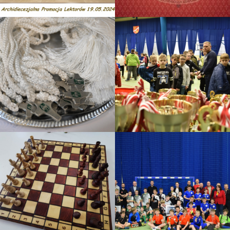
Lektorzy
Promocja lektorów A.D.
Turniej o PUCHAR KNC
2023
2023
Szkoła lektora
Halowy turniej piłki nożnej
Turniej o PUCHAR KNC
2022
TURNIEJ SZACHOWY O
PUCHAR ŚW. POLIKARPA