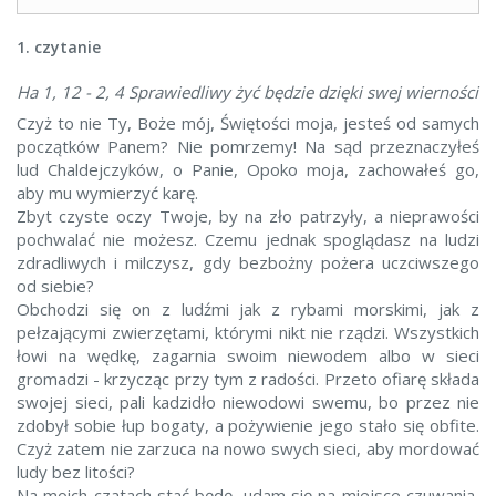
1. czytanie
Ha 1, 12 - 2, 4 Sprawiedliwy żyć będzie dzięki swej wierności
Czyż to nie Ty, Boże mój, Świętości moja, jesteś od samych
początków Panem? Nie pomrzemy! Na sąd przeznaczyłeś
lud Chaldejczyków, o Panie, Opoko moja, zachowałeś go,
aby mu wymierzyć karę.
Zbyt czyste oczy Twoje, by na zło patrzyły, a nieprawości
pochwalać nie możesz. Czemu jednak spoglądasz na ludzi
zdradliwych i milczysz, gdy bezbożny pożera uczciwszego
od siebie?
Obchodzi się on z ludźmi jak z rybami morskimi, jak z
pełzającymi zwierzętami, którymi nikt nie rządzi. Wszystkich
łowi na wędkę, zagarnia swoim niewodem albo w sieci
gromadzi - krzycząc przy tym z radości. Przeto ofiarę składa
swojej sieci, pali kadzidło niewodowi swemu, bo przez nie
zdobył sobie łup bogaty, a pożywienie jego stało się obfite.
Czyż zatem nie zarzuca na nowo swych sieci, aby mordować
ludy bez litości?
Na moich czatach stać będę, udam się na miejsce czuwania,