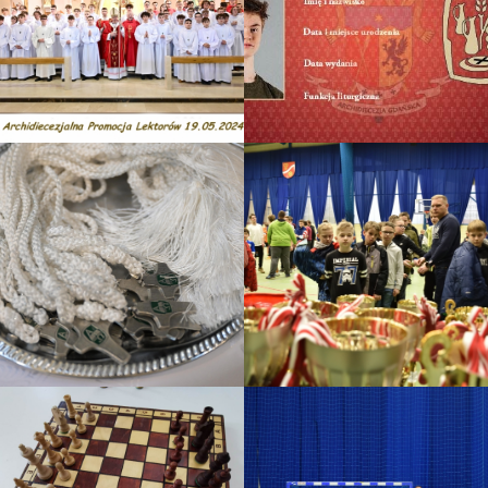
Promocja lektorska A. D.
2024
Legitymacje Sużby
Liturgicznej
Lektorzy
Promocja lektorów A.D.
Turniej o PUCHAR KNC
2023
2023
Szkoła lektora
Halowy turniej piłki nożnej