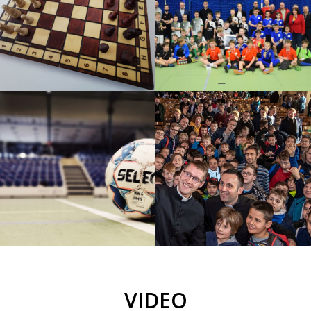
Turniej o PUCHAR KNC
2022
TURNIEJ SZACHOWY O
PUCHAR ŚW. POLIKARPA
Halowy turniej piłki nożnej
Diecezjalna Pielgrzymka
Turniej KNC 2020/2021
2019
Halowy turniej piłki nożnej
Akcje
VIDEO