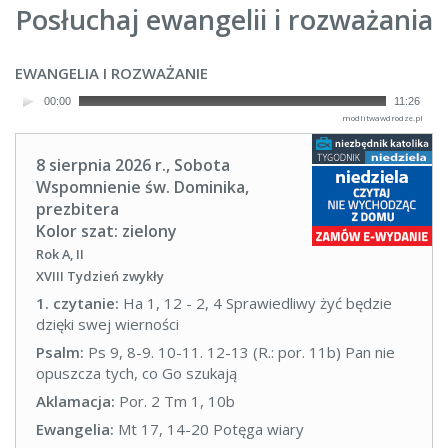
Posłuchaj ewangelii i rozważania
EWANGELIA I ROZWAŻANIE
00:00
11:26
modlitwawdrodze.pl
8 sierpnia 2026 r., Sobota
Wspomnienie św. Dominika,
prezbitera
Kolor szat: zielony
Rok A, II
XVIII Tydzień zwykły
1. czytanie:
Ha 1, 12 - 2, 4 Sprawiedliwy żyć będzie
dzięki swej wierności
Psalm:
Ps 9, 8-9. 10-11. 12-13 (R.: por. 11b) Pan nie
opuszcza tych, co Go szukają
Aklamacja:
Por. 2 Tm 1, 10b
Ewangelia:
Mt 17, 14-20 Potęga wiary