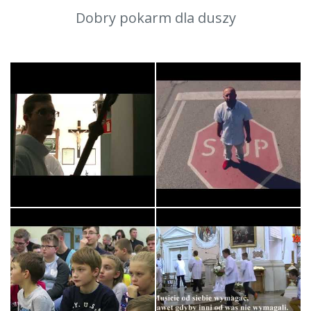
Dobry pokarm dla duszy
Króluj nam Chryste -
STOP! Czy to co robisz
Służba Liturg…
naprawdę ma…
XI PIELGRZYMKA Służby