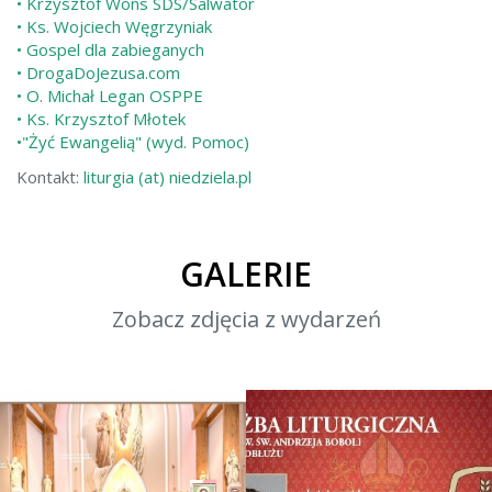
• Krzysztof Wons SDS/Salwator
• Ks. Wojciech Węgrzyniak
• Gospel dla zabieganych
• DrogaDoJezusa.com
• O. Michał Legan OSPPE
• Ks. Krzysztof Młotek
•"Żyć Ewangelią" (wyd. Pomoc)
Kontakt:
liturgia (at) niedziela.pl
GALERIE
Zobacz zdjęcia z wydarzeń