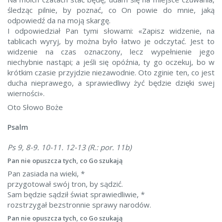
śledząc pilnie, by poznać, co On powie do mnie, jaką
odpowiedź da na moją skargę.
I odpowiedział Pan tymi słowami: «Zapisz widzenie, na
tablicach wyryj, by można było łatwo je odczytać. Jest to
widzenie na czas oznaczony, lecz wypełnienie jego
niechybnie nastąpi; a jeśli się opóźnia, ty go oczekuj, bo w
krótkim czasie przyjdzie niezawodnie. Oto zginie ten, co jest
ducha nieprawego, a sprawiedliwy żyć będzie dzięki swej
wierności».
Oto Słowo Boże
Psalm
Ps 9, 8-9. 10-11. 12-13 (R.: por. 11b)
Pan nie opuszcza tych, co Go szukają
Pan zasiada na wieki, *
przygotował swój tron, by sądzić.
Sam będzie sądził świat sprawiedliwie, *
rozstrzygał bezstronnie sprawy narodów.
Pan nie opuszcza tych, co Go szukają