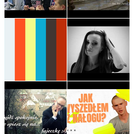
Liturgicznej…
Króluj Nam Chryste -
Ministranci
Ewangelizacyjne
HERES / WYRWANI Z
Światło
NIEWOLI - DIABEL…
Liturgia
Muzyka
Eucharystia według ks.
Jana - Kato…
Tożsamosc - Piotr