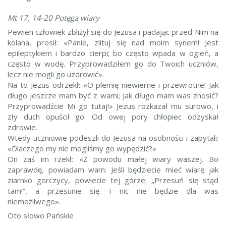
Mt 17, 14-20 Potęga wiary
Pewien człowiek zbliżył się do Jezusa i padając przed Nim na
kolana, prosił: «Panie, zlituj się nad moim synem! Jest
epileptykiem i bardzo cierpi; bo często wpada w ogień, a
często w wodę. Przyprowadziłem go do Twoich uczniów,
lecz nie mogli go uzdrowić».
Na to Jezus odrzekł: «O plemię niewierne i przewrotne! Jak
długo jeszcze mam być z wami; jak długo mam was znosić?
Przyprowadźcie Mi go tutaj!» Jezus rozkazał mu surowo, i
zły duch opuścił go. Od owej pory chłopiec odzyskał
zdrowie.
Wtedy uczniowie podeszli do Jezusa na osobności i zapytali:
«Dlaczego my nie mogliśmy go wypędzić?»
On zaś im rzekł: «Z powodu małej wiary waszej. Bo
zaprawdę, powiadam wam: Jeśli będziecie mieć wiarę jak
ziarnko gorczycy, powiecie tej górze: „Przesuń się stąd
tam!”, a przesunie się. I nic nie będzie dla was
niemożliwego».
Oto słowo Pańskie