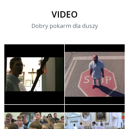
VIDEO
Dobry pokarm dla duszy
Króluj nam Chryste -
STOP! Czy to co robisz
Służba Liturg…
naprawdę ma…