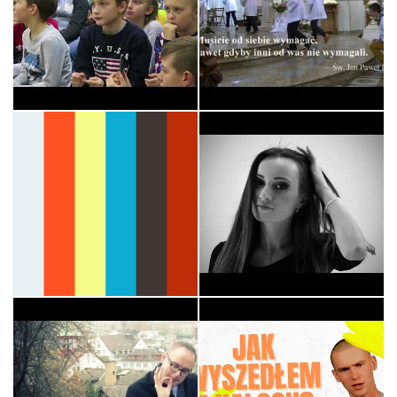
XI PIELGRZYMKA Służby
Liturgicznej…
Króluj Nam Chryste -
Ministranci
Ewangelizacyjne
HERES / WYRWANI Z
Światło
NIEWOLI - DIABEL…
Liturgia
Muzyka