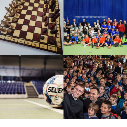
Turniej o PUCHAR KNC
2022
TURNIEJ SZACHOWY O
PUCHAR ŚW. POLIKARPA
Halowy turniej piłki nożnej
Diecezjalna Pielgrzymka
Turniej KNC 2020/2021
2019
Halowy turniej piłki nożnej
Akcje