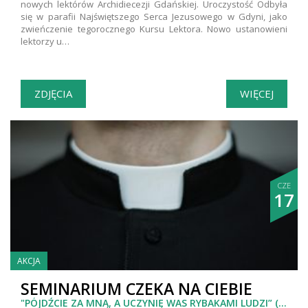
nowych lektórów Archidiecezji Gdańskiej. Uroczystość Odbyła
się w parafii Najświętszego Serca Jezusowego w Gdyni, jako
zwieńczenie tegorocznego Kursu Lektora. Nowo ustanowieni
lektorzy u…
ZDJĘCIA
WIĘCEJ
CZE
17
AKCJA
SEMINARIUM CZEKA NA CIEBIE
"PÓJDŹCIE ZA MNĄ, A UCZYNIĘ WAS RYBAKAMI LUDZI” (MT 4, 19)