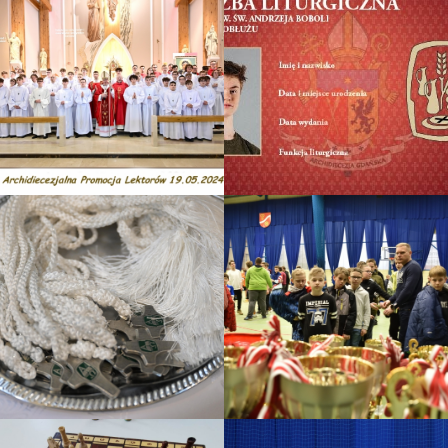
Promocja lektorska A. D.
2024
Legitymacje Sużby
Liturgicznej
Lektorzy
Promocja lektorów A.D.
Turniej o PUCHAR KNC
2023
2023
Szkoła lektora
Halowy turniej piłki nożnej