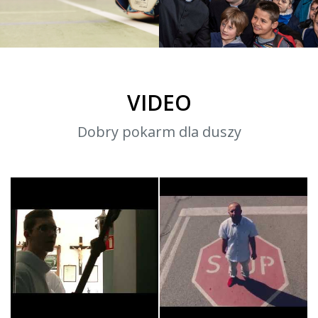
Turniej KNC 2020/2021
2019
Halowy turniej piłki nożnej
Akcje
VIDEO
Dobry pokarm dla duszy
Króluj nam Chryste -
STOP! Czy to co robisz
Służba Liturg…
naprawdę ma…