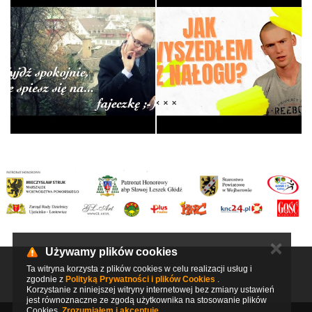
Eucharystia według ks.
Jana - Kato…
Tożsamosc - Piotr
Liturgia
Świadectwa
✕
Używamy plików cookies
Ta witryna korzysta z plików cookies w celu realizacji usług i
zgodnie z
Polityką Prywatności i plików Cookies
.
Korzystanie z niniejszej witryny internetowej bez zmiany ustawień
jest równoznaczne ze zgodą użytkownika na stosowanie plików
Cookies.
Zrozumiałem i akceptuję.