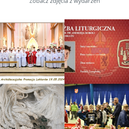
Zobacz zdjęcia z wydarzeń
Promocja lektorska A. D.
2024
Legitymacje Sużby
Liturgicznej
Lektorzy
Promocja lektorów A.D.
Turniej o PUCHAR KNC