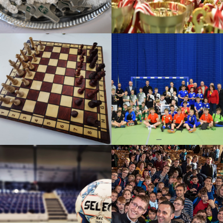
2023
2023
Szkoła lektora
Halowy turniej piłki nożnej
Turniej o PUCHAR KNC
2022
TURNIEJ SZACHOWY O
PUCHAR ŚW. POLIKARPA
Halowy turniej piłki nożnej
Diecezjalna Pielgrzymka