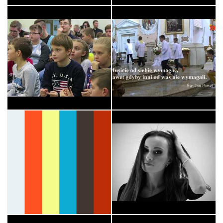
XI PIELGRZYMKA Służby
Liturgicznej…
Króluj Nam Chryste -
Ministranci
Ewangelizacyjne
HERES / WYRWANI Z
Światło
NIEWOLI - DIABEL…
Liturgia
Muzyka